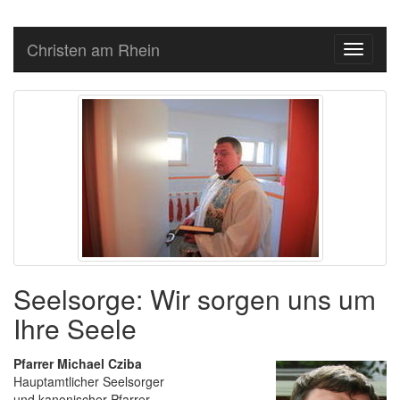
Christen am Rhein
Toggle
navigati
Seelsorge: Wir sorgen uns um
Ihre Seele
Pfarrer Michael Cziba
Hauptamtlicher Seelsorger
und kanonischer Pfarrer