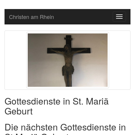
Christen am Rhein
Toggle
navigati
Gottesdienste in St. Mariä
Geburt
Die nächsten Gottes­dien­ste in