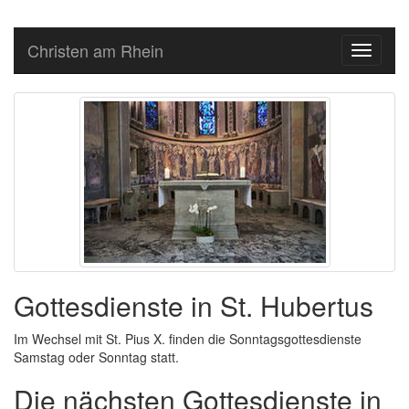
Christen am Rhein
Toggle
navigati
Gottesdienste in St. Hubertus
Im Wechsel mit St. Pius X. finden die Sonntagsgottesdienste
Samstag oder Sonntag statt.
Die nächsten Gottes­dien­ste in