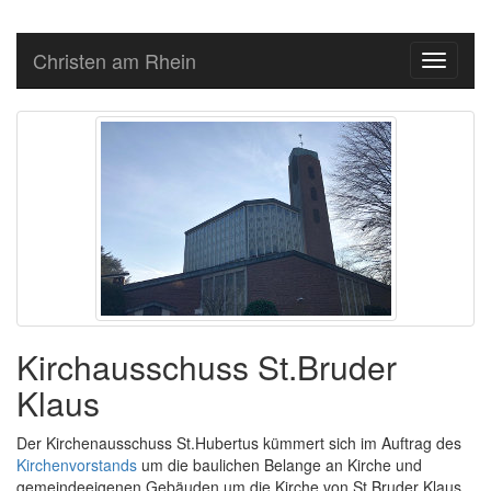
Christen am Rhein
Toggle
navigati
Kirchausschuss St.Bruder
Klaus
Der Kirchenausschuss St.Hubertus kümmert sich im Auftrag des
Kirchenvorstands
um die baulichen Belange an Kirche und
gemeindeeigenen Gebäuden um die Kirche von St.Bruder Klaus.