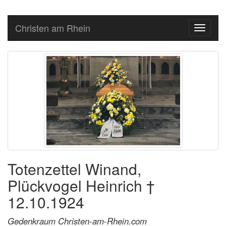
Christen am Rhein
Toggle
navigati
Totenzettel Winand,
Plückvogel Heinrich †
12.10.1924
Gedenkraum Christen-am-Rhein.com