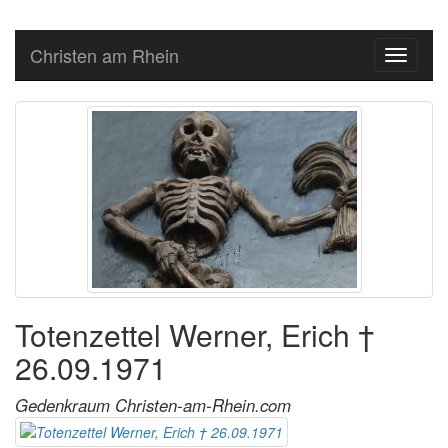
Christen am Rhein
Toggle
navigati
Totenzettel Werner, Erich †
26.09.1971
Gedenkraum Christen-am-Rhein.com