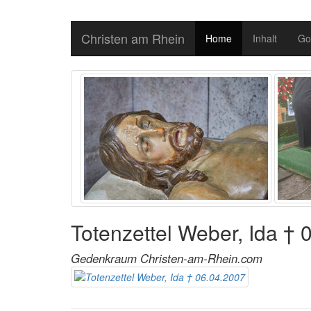
Christen am Rhein
Home
Inhalt
Go
Totenzettel Weber, Ida † 
Gedenkraum Christen-am-Rhein.com