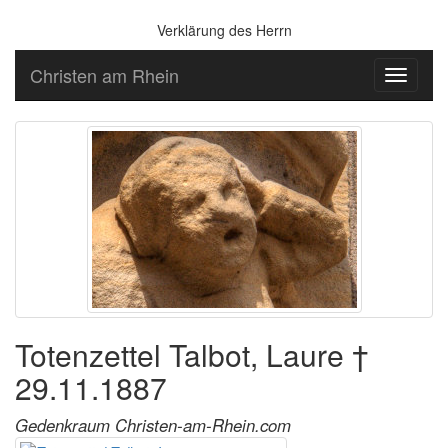
Verklärung des Herrn
Christen am Rhein
Toggle
navigati
Totenzettel Talbot, Laure †
29.11.1887
Gedenkraum Christen-am-Rhein.com