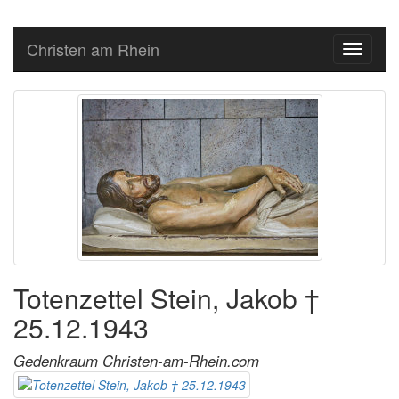
Christen am Rhein
Toggle
navigati
Totenzettel Stein, Jakob †
25.12.1943
Gedenkraum Christen-am-Rhein.com