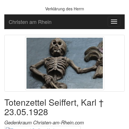
Verklärung des Herrn
Christen am Rhein
Toggle
navigati
Totenzettel Seiffert, Karl †
23.05.1928
Gedenkraum Christen-am-Rhein.com