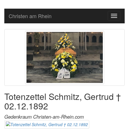
Christen am Rhein
Toggle
navigati
Totenzettel Schmitz, Gertrud †
02.12.1892
Gedenkraum Christen-am-Rhein.com