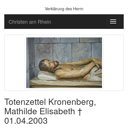
Verklärung des Herrn
Christen am Rhein
Toggle
navigati
Totenzettel Kronenberg,
Mathilde Elisabeth †
01.04.2003