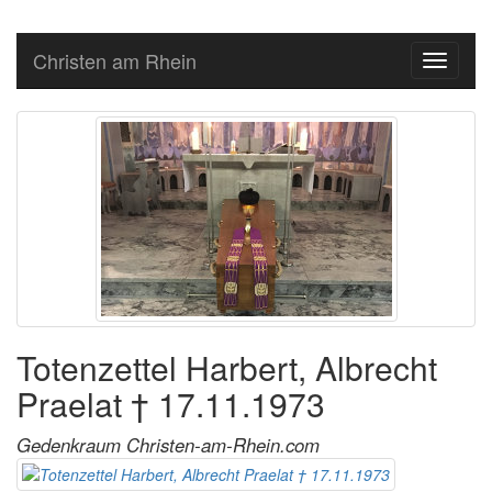
Christen am Rhein
Toggle
navigati
Totenzettel Harbert, Albrecht
Praelat † 17.11.1973
Gedenkraum Christen-am-Rhein.com