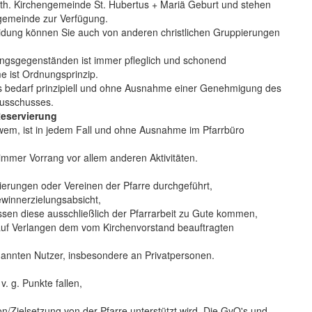
ath. Kirchengemeinde St. Hubertus + Mariä Geburt und stehen
rgemeinde zur Verfügung.
eidung können Sie auch von anderen christlichen Gruppierungen
ungsgegenständen ist immer pfleglich und schonend
 ist Ordnungsprinzip.
s bedarf prinzipiell und ohne Ausnahme einer Genehmigung des
usschusses.
eservierung
wem, ist in jedem Fall und ohne Ausnahme im Pfarrbüro
immer Vorrang vor allem anderen Aktivitäten.
.
erungen oder Vereinen der Pfarre durchgeführt,
winnerzielungsabsicht,
ssen diese ausschließlich der Pfarrarbeit zu Gute kommen,
uf Verlangen dem vom Kirchenvorstand beauftragten
enannten Nutzer, insbesondere an Privatpersonen.
v. g. Punkte fallen,
on/Zielsetzung von der Pfarre unterstützt wird. Die GvO's und