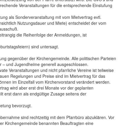
rechende Veranstaltungen für die entsprechende Einstufung
tung als Sonderveranstaltung mit vom Mietvertrag evtl.
nsichtlich Nutzungsdauer und Miete) entscheidet der vom
ausschuß.
itrangig die Reihenfolge der Anmeldungen, ist
burtstagsfeiern) sind untersagt.
tung gegenüber der Kirchengemeinde. Alle politischen Parteien
rr – und Jugendheime generell ausgeschlossen.
ate Veranstaltungen und nicht pfarrliche Vereine ist teilweise
enauen Regelungen und Preise sind im Mietvertrag für das
können im Einzelfall vom Kirchenvorstand verändert werden.
trag wird aber erst drei Monate vor der geplanten
gilt erst dann als endgültige Zusage seitens der
etung bevorzugt.
bernahme sind rechtzeitig mit dem Pfarrbüro abzuklären. Vor
der Kirchengemeinde benannten Beauftragten eine