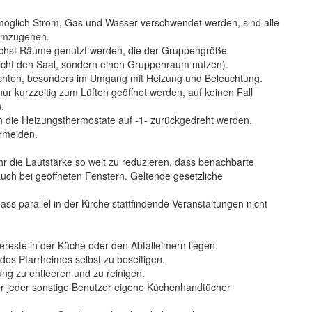
möglich Strom, Gas und Wasser verschwendet werden, sind alle
 umzugehen.
ichst Räume genutzt werden, die der Gruppengröße
nicht den Saal, sondern einen Gruppenraum nutzen).
achten, besonders im Umgang mit Heizung und Beleuchtung.
r kurzzeitig zum Lüften geöffnet werden, auf keinen Fall
.
n die Heizungsthermostate auf -1- zurückgedreht werden.
rmeiden.
hr die Lautstärke so weit zu reduzieren, dass benachbarte
auch bei geöffneten Fenstern. Geltende gesetzliche
ss parallel in der Kirche stattfindende Veranstaltungen nicht
ereste in der Küche oder den Abfalleimern liegen.
des Pfarrheimes selbst zu beseitigen.
ung zu entleeren und zu reinigen.
er jeder sonstige Benutzer eigene Küchenhandtücher