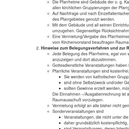
Die Pfarrheime sind Gebäude der o. g. K
allen kirchlichen Gruppierungen der Pfar
Auf Nachfrage und nach Einzelfallentsch
des Pfarrgebietes genutzt werden.
Mit dem Gebäude und all seinen Einricht
umzugehen. Gegenseitige Rücksichtnahme
Eine Vermietung/Vergabe des Pfarrheime
vom Kirchenvorstand beauftragen Rauma
Hinweise zum Belegungsverfahren und zur R
Jede Belegung des Pfarrheims, egal von 
anzuzeigen und dort abzustimmen.
Gottesdienstliche Veranstaltungen haben 
Pfarrliche Veranstaltungen sind kostenfrei
Sie werden von katholischen Gruppi
sind ohne Selbstzweck und/oder Ge
sollten Gewinne erzielt werden, mü
Die Einnahmen –/Ausgabenrechnung ist a
Raumausschuß vorzulegen.
Vermietung erfolgt an alle bisher nicht g
Sonderveranstaltungen sind
Veranstaltungen, die nicht unter die 
daher grundsätzlich kostenpflichtig,
sind Veranstaltungen, deren Intenti