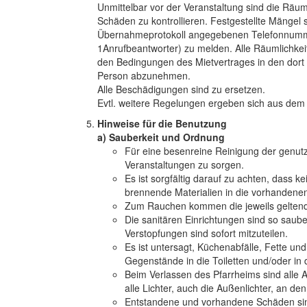
Unmittelbar vor der Veranstaltung sind die Räum
Schäden zu kontrollieren. Festgestellte Mängel
Übernahmeprotokoll angegebenen Telefonnumme
1Anrufbeantworter) zu melden. Alle Räumlichke
den Bedingungen des Mietvertrages in den dor
Person abzunehmen.
Alle Beschädigungen sind zu ersetzen.
Evtl. weitere Regelungen ergeben sich aus dem j
Hinweise für die Benutzung
a) Sauberkeit und Ordnung
Für eine besenreine Reinigung der genut
Veranstaltungen zu sorgen.
Es ist sorgfältig darauf zu achten, dass
brennende Materialien in die vorhandene
Zum Rauchen kommen die jeweils gelten
Die sanitären Einrichtungen sind so sauber
Verstopfungen sind sofort mitzuteilen.
Es ist untersagt, Küchenabfälle, Fette un
Gegenstände in die Toiletten und/oder in
Beim Verlassen des Pfarrheims sind alle
alle Lichter, auch die Außenlichter, an de
Entstandene und vorhandene Schäden sind