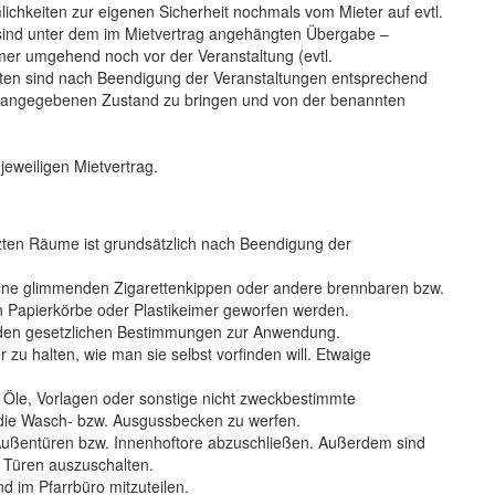
lichkeiten zur eigenen Sicherheit nochmals vom Mieter auf evtl.
 sind unter dem im Mietvertrag angehängten Übergabe –
r umgehend noch vor der Veranstaltung (evtl.
iten sind nach Beendigung der Veranstaltungen entsprechend
t angegebenen Zustand zu bringen und von der benannten
eweiligen Mietvertrag.
zten Räume ist grundsätzlich nach Beendigung der
 keine glimmenden Zigarettenkippen oder andere brennbaren bzw.
n Papierkörbe oder Plastikeimer geworfen werden.
den gesetzlichen Bestimmungen zur Anwendung.
 zu halten, wie man sie selbst vorfinden will. Etwaige
d Öle, Vorlagen oder sonstige nicht zweckbestimmte
 die Wasch- bzw. Ausgussbecken zu werfen.
 Außentüren bzw. Innenhoftore abzuschließen. Außerdem sind
n Türen auszuschalten.
 im Pfarrbüro mitzuteilen.