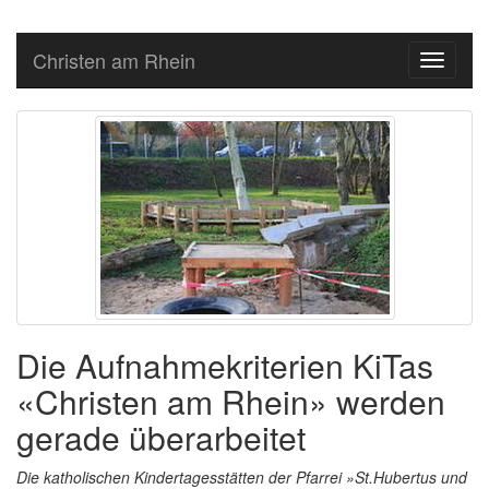
Christen am Rhein
Toggle
navigati
Die Aufnahmekriterien KiTas
«Christen am Rhein» werden
gerade überarbeitet
Die katholischen Kindertagesstätten der Pfarrei »St.Hubertus und