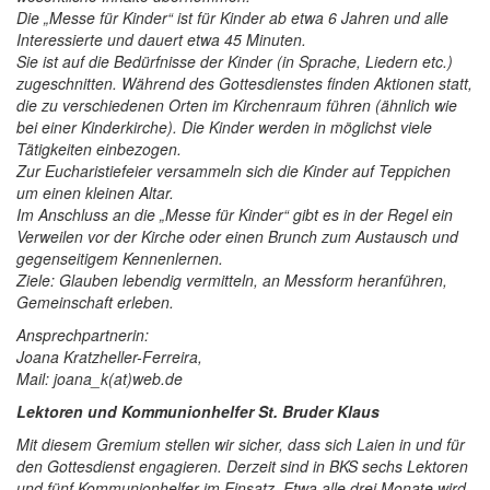
Die „Messe für Kinder“ ist für Kinder ab etwa 6 Jahren und alle
Interessierte und dauert etwa 45 Minuten.
Sie ist auf die Bedürfnisse der Kinder (in Sprache, Liedern etc.)
zugeschnitten. Während des Gottesdienstes finden Aktionen statt,
die zu verschiedenen Orten im Kirchenraum führen (ähnlich wie
bei einer Kinderkirche). Die Kinder werden in möglichst viele
Tätigkeiten einbezogen.
Zur Eucharistiefeier versammeln sich die Kinder auf Teppichen
um einen kleinen Altar.
Im Anschluss an die „Messe für Kinder“ gibt es in der Regel ein
Verweilen vor der Kirche oder einen Brunch zum Austausch und
gegenseitigem Kennenlernen.
Ziele: Glauben lebendig vermitteln, an Messform heranführen,
Gemeinschaft erleben.
Ansprechpartnerin:
Joana Kratzheller-Ferreira,
Mail: joana_k(at)web.de
Lektoren und Kommunionhelfer St. Bruder Klaus
Mit diesem Gremium stellen wir sicher, dass sich Laien in und für
den Gottesdienst engagieren. Derzeit sind in BKS sechs Lektoren
und fünf Kommunionhelfer im Einsatz. Etwa alle drei Monate wird