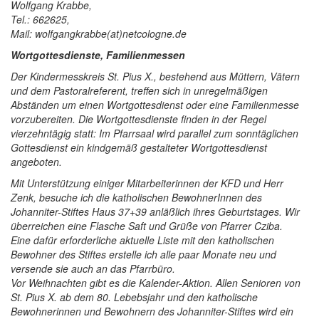
Wolfgang Krabbe,
Tel.: 662625,
Mail: wolfgangkrabbe(at)netcologne.de
Wortgottesdienste, Familienmessen
Der Kindermesskreis St. Pius X., bestehend aus Müttern, Vätern
und dem Pastoralreferent, treffen sich in unregelmäßigen
Abständen um einen Wortgottesdienst oder eine Familienmesse
vorzubereiten. Die Wortgottesdienste finden in der Regel
vierzehntägig statt: Im Pfarrsaal wird parallel zum sonntäglichen
Gottesdienst ein kindgemäß gestalteter Wortgottesdienst
angeboten.
Mit Unterstützung einiger Mitarbeiterinnen der KFD und Herr
Zenk, besuche ich die katholischen BewohnerInnen des
Johanniter-Stiftes Haus 37+39 anläßlich ihres Geburtstages. Wir
überreichen eine Flasche Saft und Grüße von Pfarrer Cziba.
Eine dafür erforderliche aktuelle Liste mit den katholischen
Bewohner des Stiftes erstelle ich alle paar Monate neu und
versende sie auch an das Pfarrbüro.
Vor Weihnachten gibt es die Kalender-Aktion. Allen Senioren von
St. Pius X. ab dem 80. Lebebsjahr und den katholische
Bewohnerinnen und Bewohnern des Johanniter-Stiftes wird ein